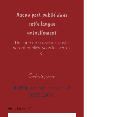
Aucun post publié dans
cette langue
actuellement
Dès que de nouveaux posts
seront publiés, vous les verrez
ici.
Contactez-nous
info@11plusmagazine.com
| Tél:
07375 524710
First Name